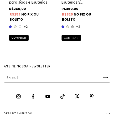
para Joias e Bijuterias
Bijuterias 3
gavetas+bandeja com
R$265,00
R$850,00
tampa
R$257
R$825
NO PIX OU
NO PIX OU
BOLETO
BOLETO
+2
+2
COMPRAR
COMPRAR
ASSINE NOSSA NEWSLETTER
DEPARTAMENTOS