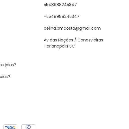
5548988245347
+5548988245347
celina.bmcosta@gmail.com
Av das Nações / Canasvieiras
Florianopolis SC
a joias?
oias?