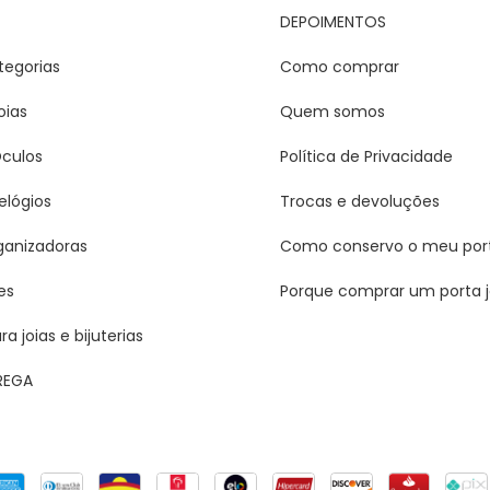
DEPOIMENTOS
tegorias
Como comprar
oias
Quem somos
Óculos
Política de Privacidade
elógios
Trocas e devoluções
ganizadoras
Como conservo o meu port
es
Porque comprar um porta j
a joias e bijuterias
REGA